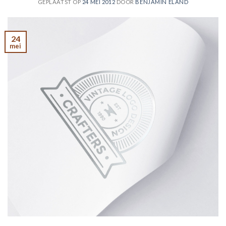
GEPLAATST OP
24 MEI 2012
DOOR
BENJAMIN ELAND
24
mei