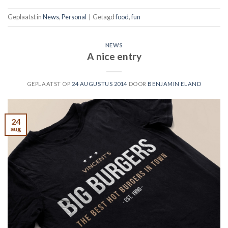
Geplaatst in
News
,
Personal
|
Getagd
food
,
fun
NEWS
A nice entry
GEPLAATST OP
24 AUGUSTUS 2014
DOOR
BENJAMIN ELAND
24
aug