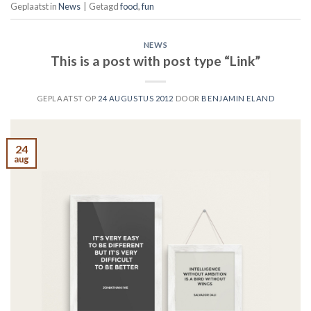
Geplaatst in
News
|
Getagd
food
,
fun
NEWS
This is a post with post type “Link”
GEPLAATST OP
24 AUGUSTUS 2012
DOOR
BENJAMIN ELAND
24
aug