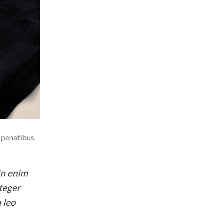
e penatibus
In enim
nteger
 leo