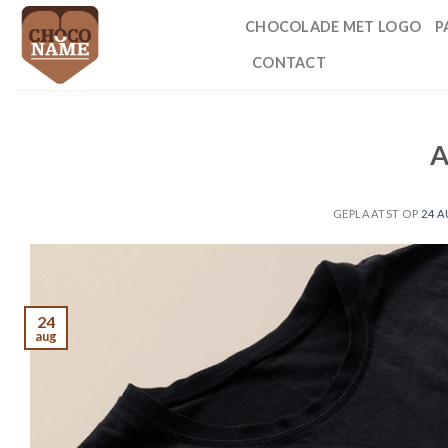
Ga
CHOCOLADE MET LOGO
P
naar
inhoud
CONTACT
A
GEPLAATST OP
24 
24
aug