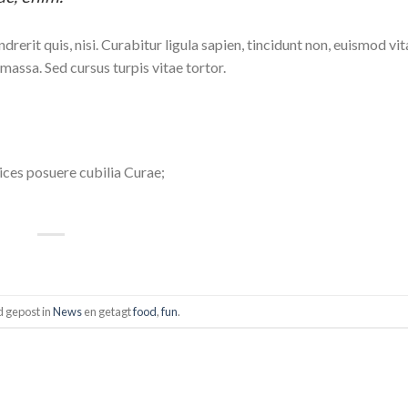
rerit quis, nisi. Curabitur ligula sapien, tincidunt non, euismod vi
assa. Sed cursus turpis vitae tortor.
rices posuere cubilia Curae;
d gepost in
News
en getagt
food
,
fun
.