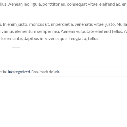
s. Aenean leo ligula, porttitor eu, consequat vitae, eleifend ac, e
u. In enim justo, rhoncus ut, imperdiet a, venenatis vitae, justo. Nul
 Vivamus elementum semper nisi. Aenean vulputate eleifend tellus. 
lorem ante, dapibus in, viverra quis, feugiat a, tellus.
st in
Uncategorized
. Bookmark de
link
.