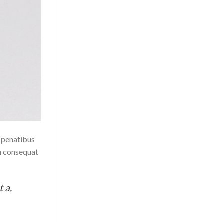
e penatibus
la consequat
t a,