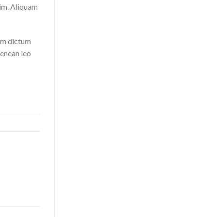
nim. Aliquam
lam dictum
Aenean leo